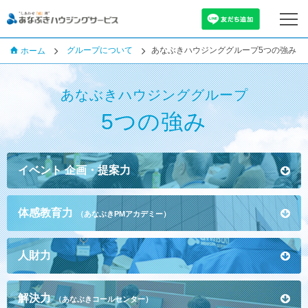
グループについて
あなぶきハウジンググループ5つの強み
ホーム
あなぶきハウジンググループ
5つの強み
イベント
企画・提案力
体感教育力
（あなぶきPMアカデミー）
人財力
解決力
（あなぶきコールセンター）