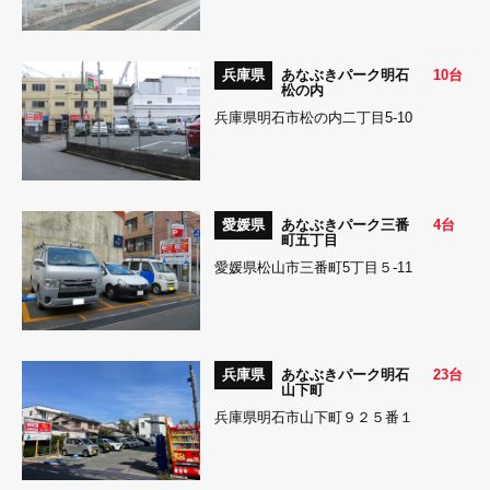
兵庫県
あなぶきパーク明石
10台
松の内
兵庫県明石市松の内二丁目5-10
愛媛県
あなぶきパーク三番
4台
町五丁目
愛媛県松山市三番町5丁目５-11
兵庫県
あなぶきパーク明石
23台
山下町
兵庫県明石市山下町９２５番１