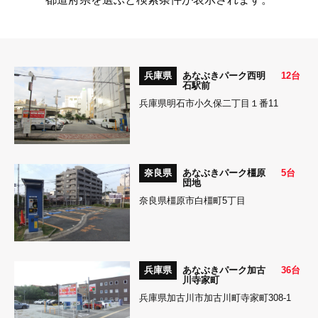
兵庫県
あなぶきパーク西明
12台
石駅前
兵庫県明石市小久保二丁目１番11
奈良県
あなぶきパーク橿原
5台
団地
奈良県橿原市白橿町5丁目
兵庫県
あなぶきパーク加古
36台
川寺家町
兵庫県加古川市加古川町寺家町308-1