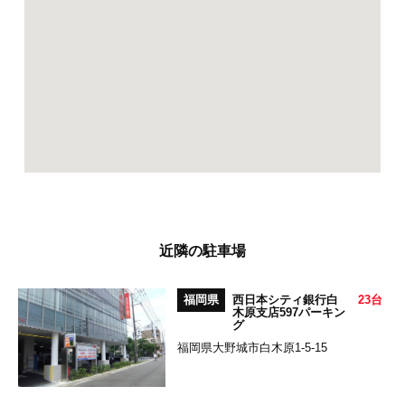
近隣の駐車場
福岡県
西日本シティ銀行白
23台
木原支店597パーキン
グ
福岡県大野城市白木原1-5-15