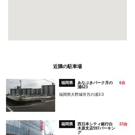
近隣の駐車場
福岡県
あなぶきパーク月の
6台
浦623
福岡県大野城市月の浦3-3
福岡県
西日本シティ銀行白
23台
木原支店597パーキン
グ