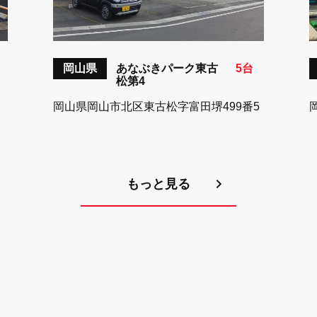
岡山県
あなぶきパーク東古
5台
松第4
岡山県岡山市北区東古松字富田堺499番5
もっと見る