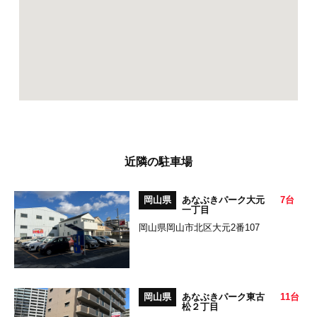
近隣の駐車場
岡山県
あなぶきパーク大元
7台
一丁目
岡山県岡山市北区大元2番107
岡山県
あなぶきパーク東古
11台
松２丁目