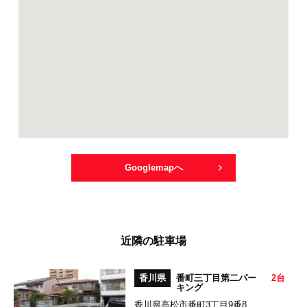
Googlemapへ
近隣の駐車場
香川県
番町三丁目第二パー
2台
キング
香川県高松市番町3丁目9番8