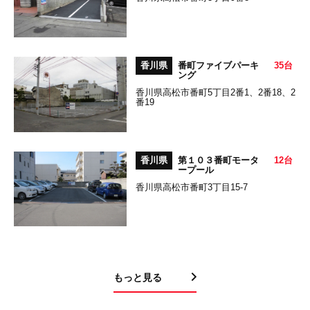
香川県
番町ファイブパーキ
35台
ング
香川県高松市番町5丁目2番1、2番18、2
番19
香川県
第１０３番町モータ
12台
ープール
香川県高松市番町3丁目15-7
もっと見る