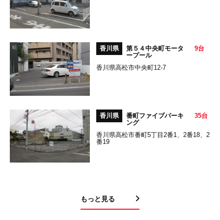
香川県
第５４中央町モータ
9台
ープール
香川県高松市中央町12-7
香川県
番町ファイブパーキ
35台
ング
香川県高松市番町5丁目2番1、2番18、2
番19
もっと見る