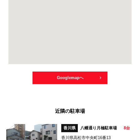
Googlemapへ
近隣の駐車場
香川県
八幡通り月極駐車場
8台
香川県高松市中央町16番13