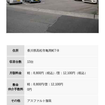
住所
香川県高松市亀岡町7-9
収容台数
13台
月額料金
軽：8,800円（税込）/普：12,100円（税込）
軽：8,800円/普：12,100円
敷金
仲介手数料
0円
その他
アスファルト舗装