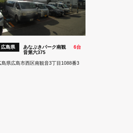
広島県
あなぶきパーク南観
6台
音第六375
広島県広島市西区南観音3丁目1088番3