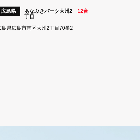
広島県
あなぶきパーク大州2
12台
丁目
広島県広島市南区大州2丁目70番2