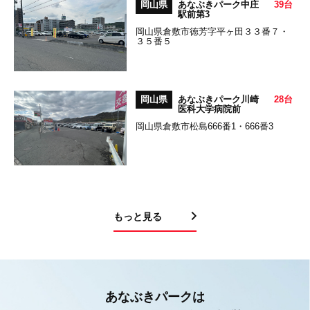
岡山県
あなぶきパーク中庄
39台
駅前第3
岡山県倉敷市徳芳字平ヶ田３３番７・
３５番５
岡山県
あなぶきパーク川崎
28台
医科大学病院前
岡山県倉敷市松島666番1・666番3
もっと見る
あなぶきパークは