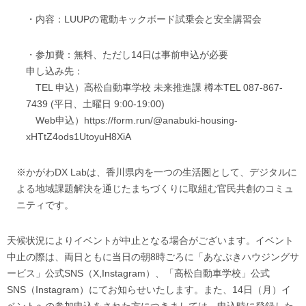
・内容：LUUPの電動キックボード試乗会と安全講習会
・参加費：無料、ただし14日は事前申込が必要
申し込み先：
TEL 申込）高松自動車学校 未来推進課 樽本TEL
087-867-
7439
(平日、土曜日 9:00-19:00)
Web申込）
https://form.run/@anabuki-housing-
xHTtZ4ods1UtoyuH8XiA
※かがわDX Labは、香川県内を一つの生活圏として、デジタルに
よる地域課題解決を通じたまちづくりに取組む官民共創のコミュ
ニティです。
天候状況によりイベントが中止となる場合がございます。イベント
中止の際は、両日ともに当日の朝8時ごろに「あなぶきハウジングサ
ービス」公式SNS（X,Instagram）、「高松自動車学校」公式
SNS（Instagram）にてお知らせいたします。また、14日（月）イ
ベントへの参加申込をされた方につきましては、申込時に登録した