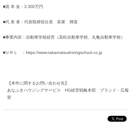
■資 本 金：3,300万円
■代 表 者：代表取締役社長 富家 輝直
■事業内容：自動車学校経営（高松自動車学校、丸亀自動車学校）
■ＵＲＬ ：
https://www.takamatsudrivingschool.co.jp
【本件に関するお問い合わせ先】
あなぶきハウジングサービス HG経営戦略本部 ブランド・広報
室