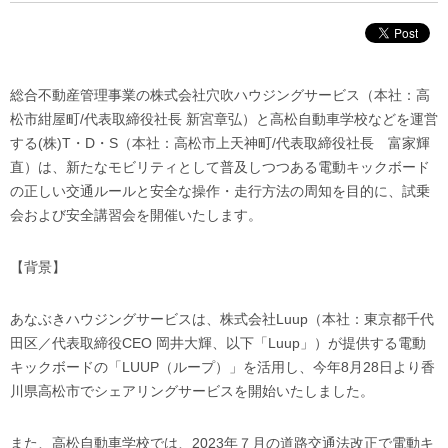
総合不動産管理事業の株式会社穴吹ハウジングサービス（本社：高
松市紺屋町/代表取締役社長 新宮章弘）と高松自動車学校などを運営
する(株)T・D・S（本社：高松市上天神町/代表取締役社長 富家輝
直）は、新たなモビリティとして普及しつつある電動キックボード
の正しい交通ルールと安全な操作・走行方法の周知を目的に、試乗
会および安全講習会を開催いたします。
【背景】
あなぶきハウジングサービスは、株式会社Luup（本社：東京都千代
田区／代表取締役CEO 岡井大輝、以下「Luup」）が提供する電動
キックボードの「LUUP（ループ）」を活用し、今年8月28日より香
川県高松市でシェアリングサービスを開始いたしました。
また、高松自動車学校では、2023年７月の道路交通法改正で電動キ