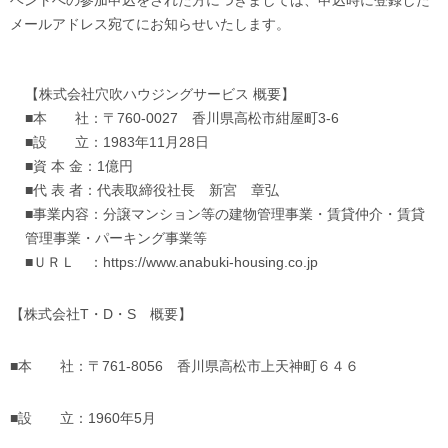
メールアドレス宛てにお知らせいたします。
【株式会社穴吹ハウジングサービス 概要】
■本 社：〒760-0027 香川県高松市紺屋町3-6
■設 立：1983年11月28日
■資 本 金：1億円
■代 表 者：代表取締役社長 新宮 章弘
■事業内容：分譲マンション等の建物管理事業・賃貸仲介・賃貸
管理事業・パーキング事業等
■ＵＲＬ ：
https://www.anabuki-housing.co.jp
【株式会社T・D・S 概要】
■本 社：〒761-8056 香川県高松市上天神町６４６
■設 立：1960年5月