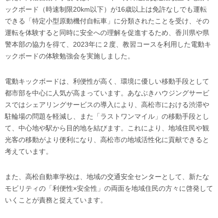
ックボード（時速制限20km以下）が16歳以上は免許なしでも運転
できる「特定小型原動機付自転車」に分類されたことを受け、その
運転を体験すると同時に安全への理解を促進するため、香川県や県
警本部の協力を得て、2023年に２度、教習コースを利用した電動キ
ックボードの体験勉強会を実施しました。
電動キックボードは、利便性が高く、環境に優しい移動手段として
都市部を中心に人気が高まっています。あなぶきハウジングサービ
スではシェアリングサービスの導入により、高松市における渋滞や
駐輪場の問題を軽減し、また「ラストワンマイル」の移動手段とし
て、中心地や駅から目的地を結びます。これにより、地域住民や観
光客の移動がより便利になり、高松市の地域活性化に貢献できると
考えています。
また、高松自動車学校は、地域の交通安全センターとして、新たな
モビリティの「利便性×安全性」の両面を地域住民の方々に啓発して
いくことが責務と捉えています。